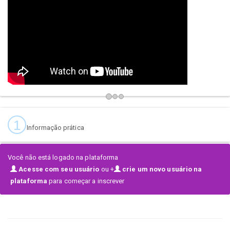
Ja estem preparant el Vuitè Campionat de Hip Hop i Danses Urbanes
"Ciutat de Reus"
ROCK THE STAGE 2026. Es celebrarà el cap de
setmana del 25 i 26 d'abril de 2026.
Aquesta vuitena edició estarà organitzada exclusivament pel
CONSELL
ESPORTIU DEL BAIX CAMP
, amb la col·laboració de l'Ajuntament de
Reus i de Reus Esport i Lleure, SA.
No et perdis el Campionat més solidari i amb més bon rotllo de
Catalunya!
1
Informação prática
Você não está logado na plataforma
Acesse com seu usuário
ou +
crie um novo usuário na
plataforma
para começar a inscrever