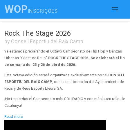
WOP
INSCRIÇÕES
Toggle
navigati
Rock The Stage 2026
by Consell Esportiu del Baix Camp
Ya estamos preparando el Octavo Campeonato de Hip Hop y Danzas
Urbanas "Ciutat de Reus"
ROCK THE STAGE 2026. Se celebrará el fin
de semana del 25 y 26 de abril de 2026.
Esta octava edición estará organizada exclusivamente por el
CONSELL
ESPORTIU DEL BAIX CAMP
, con la colaboración del Ayuntamiento de
Reus y de Reus Esport i Lleure, SA.
¡No te pierdas el Campeonato más SOLIDARIO y con más buen rollo de
Catalunya!
-----------------------------------------------------------------------------------------------------
Read more
-------------------------------