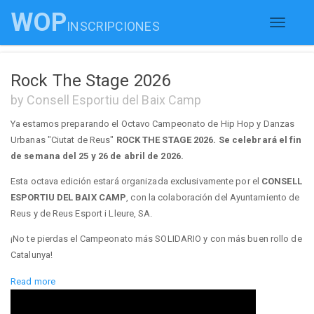
WOP
INSCRIPCIONES
Toggle
navigati
Rock The Stage 2026
by Consell Esportiu del Baix Camp
Ya estamos preparando el Octavo Campeonato de Hip Hop y Danzas
Urbanas "Ciutat de Reus"
ROCK THE STAGE 2026. Se celebrará el fin
de semana del 25 y 26 de abril de 2026.
Esta octava edición estará organizada exclusivamente por el
CONSELL
ESPORTIU DEL BAIX CAMP
, con la colaboración del Ayuntamiento de
Reus y de Reus Esport i Lleure, SA.
¡No te pierdas el Campeonato más SOLIDARIO y con más buen rollo de
Catalunya!
-----------------------------------------------------------------------------------------------------
Read more
-------------------------------