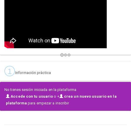
Ja estem preparant el Vuitè Campionat de Hip Hop i Danses Urbanes
"Ciutat de Reus"
ROCK THE STAGE 2026. Es celebrarà el cap de
setmana del 25 i 26 d'abril de 2026.
Aquesta vuitena edició estarà organitzada exclusivament pel
CONSELL
ESPORTIU DEL BAIX CAMP
, amb la col·laboració de l'Ajuntament de
Reus i de Reus Esport i Lleure, SA.
No et perdis el Campionat més solidari i amb més bon rotllo de
Catalunya!
1
Información práctica
No tienes sesión iniciada en la plataforma
Accede con tu usuario
o +
crea un nuevo usuario en la
plataforma
para empezar a inscribir