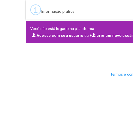
El premio económico estará sujeto a un número de asisten
1
Tiene que haber un mínimo de 5 equipos por categoría pa
Informação prática
la plaza para participar en el evento no se hará efectiva has
Você não está logado na plataforma
plazas.
Acesse com seu usuário
ou +
crie um novo usuár
termos e co