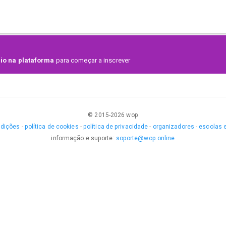
tes en cada categoría.
ra tener premios económicos.
ta recibir el pago de la inscripción y esta sujeta a disponibilidad de
io na plataforma
para começar a inscrever
© 2015-
2026
wop
ndições
-
política de cookies
-
política de privacidade
-
organizadores
-
escolas 
informação e suporte
:
soporte@wop.online