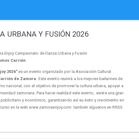
 URBANA Y FUSIÓN 2026
ora Enjoy Campeonato de Danza Urbana y Fusión
Ramos Carrión
oy 2026"
es un evento organizado por la Asociación Cultural
arrión de Zamora.
Este evento reunirá a los mejores bailarines de
mo nacional, con el objetivo de promover la cultura urbana, apoyar a
omunidad zamorana. Para hacer realidad este evento, existe una gran
 publicitario y económico, garantizando así su éxito y crecimiento en
concurso en la web www.zamoraenjoy.com también síguenos en RRSS
en curso .