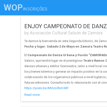
WOP
INSCRIÇÕES
ENJOY CAMPEONATO DE DANZA
by Asociación Cultural Salsón de Zamora
Te damos la bienvenida en esta Segunda Edición, de Zam
Fecha y lugar: Sabado 2 de Mayo en Zamora Teatro 
El
Campeonato de Danza Urbana y Fusión "ZAMORAEnj
Salson, que tendrá lugar en el prestigioso
Teatro Ramos C
danzas urbanas y estilos fusionados, tanto a nivel local co
los jóvenes talentos y generar un impacto positivo en la c
colaboración de los organismos públicos a nivel logístico,
futuras ediciones. Consulta todo lo relacionado con el 
https://youtu.be/MVizo3bm3AY
Read more
Premios, la cuantía llega a ser mas de 5.000€
Los premios en metálico se abonarán al final del trimestre 