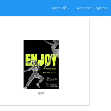
idioma
Accedeix / Registra't