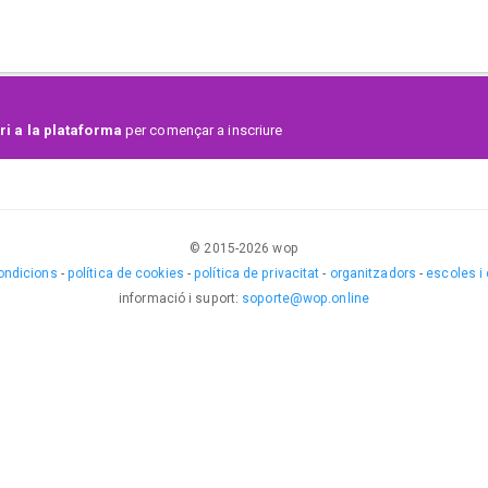
tes en cada categoría.
ra tener premios económicos.
ta recibir el pago de la inscripción y esta sujeta a disponibilidad de
i a la plataforma
per començar a inscriure
© 2015-
2026
wop
ondicions
-
política de cookies
-
política de privacitat
-
organitzadors
-
escoles i
informació i suport
:
soporte@wop.online