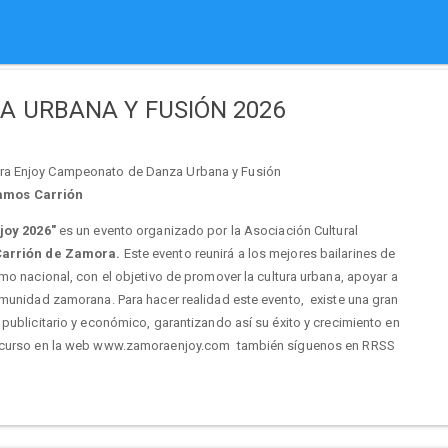
 URBANA Y FUSIÓN 2026
ora Enjoy Campeonato de Danza Urbana y Fusión
Ramos Carrión
oy 2026"
es un evento organizado por la Asociación Cultural
arrión de Zamora.
Este evento reunirá a los mejores bailarines de
mo nacional, con el objetivo de promover la cultura urbana, apoyar a
omunidad zamorana. Para hacer realidad este evento, existe una gran
 publicitario y económico, garantizando así su éxito y crecimiento en
concurso en la web www.zamoraenjoy.com también síguenos en RRSS
en curso .