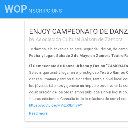
WOP
INSCRIPCIONS
ENJOY CAMPEONATO DE DANZA
by Asociación Cultural Salsón de Zamora
Te damos la bienvenida en esta Segunda Edición, de Zam
Fecha y lugar: Sabado 2 de Mayo en Zamora Teatro 
El
Campeonato de Danza Urbana y Fusión "ZAMORAEnj
Salson, que tendrá lugar en el prestigioso
Teatro Ramos C
danzas urbanas y estilos fusionados, tanto a nivel local co
los jóvenes talentos y generar un impacto positivo en la c
colaboración de los organismos públicos a nivel logístico,
futuras ediciones. Consulta todo lo relacionado con el 
https://youtu.be/MVizo3bm3AY
Read more
Premios, la cuantía llega a ser mas de 5.000€
Los premios en metálico se abonarán al final del trimestre 