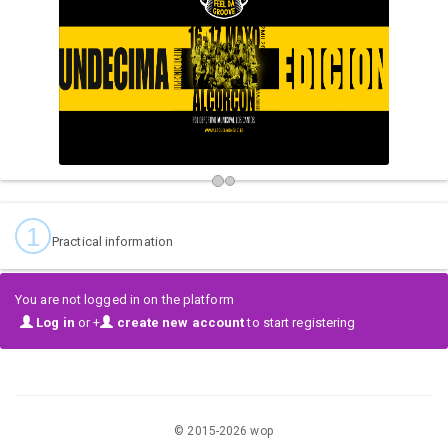
1
Practical information
You are not logged in on the platform
Log in
or +
create new account
to start registering
© 2015-
2026
wop