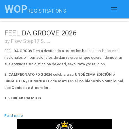
WOP
REGISTRATIONS
Toggle
navigati
FEEL DA GROOVE 2026
by Flow Step17 S. L.
FEEL DA GROOVE
está destinado a todos los bailarines y bailarinas
nacionales o internacionales de danza urbana, que quieran demostrar
sus aptitudes sin distinción de edad, sexo, raza y/o religión.
El CAMPEONATO FDG 2026
celebrará su
UNDÉCIMA EDICIÓN
el
SÁBADO 16
y
DOMINGO 17 de MAYO
en el
Polideportivo Municipal
Los Cantos de Alcorcón
.
+ 6000€ en PREMIOS
Read more