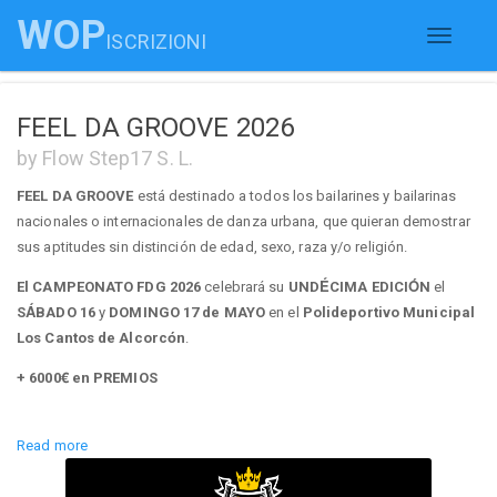
WOP
ISCRIZIONI
Toggle
navigati
FEEL DA GROOVE 2026
by Flow Step17 S. L.
FEEL DA GROOVE
está destinado a todos los bailarines y bailarinas
nacionales o internacionales de danza urbana, que quieran demostrar
sus aptitudes sin distinción de edad, sexo, raza y/o religión.
El CAMPEONATO FDG 2026
celebrará su
UNDÉCIMA EDICIÓN
el
SÁBADO 16
y
DOMINGO 17 de MAYO
en el
Polideportivo Municipal
Los Cantos de Alcorcón
.
+ 6000€ en PREMIOS
Read more