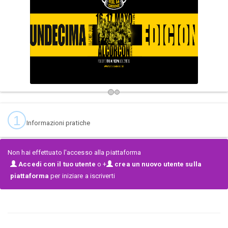
1
Informazioni pratiche
Non hai effettuato l'accesso alla piattaforma
Accedi con il tuo utente
o +
crea un nuovo utente sulla
piattaforma
per iniziare a iscriverti