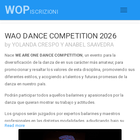
WOP
ISCRIZIONI
Toggle
navigati
WAO DANCE COMPETITION 2026
by YOLANDA CRESPO Y ANABEL SAAVEDRA
Nace
WE ARE ONE DANCE COMPETITION
, un evento para la
diversificación de la danza de en sus carácter más amateur, para
promocionar y resaltar los valores de esta disciplina, promoviendo sus
diferentes estilos, y acogiendo a talentos y futuras promesas de la
danza en nuestro país.
Podrán participar todos aquellos bailarines y apasionados por la
danza que quieran mostrar su trabajo y actitudes.
Los grupos serán juzgados por expertos bailarines y maestros
profesionales en las distintas modalidades, adjudicando bajo su
Read more
criterio profesional grandes premios.
En las modalidades de
DANZA ESPAÑOLA, FLAMENCO, BALLET