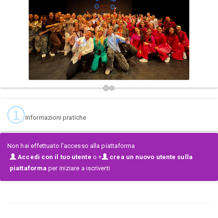
CLÁSICO, JAZZ Y CONTEMPORÁNEO grupos a partir de 4
participantes y DANZA CLASICA GRUPOS, ADEMAS SOLISTAS Y
DUOS
Y
GRUPOS DE DANZAS URBANAS
25 y 26 ABRIL DEL 2026 , MORALEJA DE ENMEDIO
1
Informazioni pratiche
Non hai effettuato l'accesso alla piattaforma
Accedi con il tuo utente
o +
crea un nuovo utente sulla
piattaforma
per iniziare a iscriverti