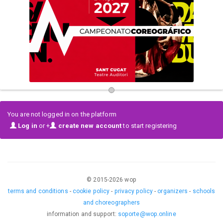
Dicho esto, ven a fomar parte de algo muy grande. Ha llegado el
momento de revolucionar a tu alumno.
You are not logged in on the platform
Log in
or +
create new account
to start registering
© 2015-
2026
wop
terms and conditions
-
cookie policy
-
privacy policy
-
organizers
-
schools
and choreographers
information and support
:
soporte@wop.online