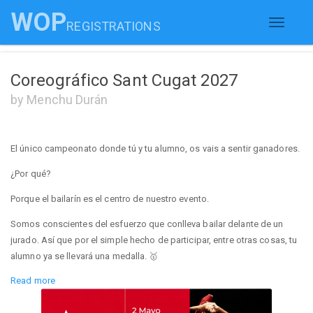
WOP
REGISTRATIONS
Toggle
navigati
Coreográfico Sant Cugat 2027
by Menchu Durán
El único campeonato donde tú y tu alumno, os vais a sentir ganadores.
¿Por qué?
Porque el bailarín es el centro de nuestro evento.
Somos conscientes del esfuerzo que conlleva bailar delante de un
jurado. Así que por el simple hecho de participar, entre otras cosas, tu
alumno ya se llevará una medalla. 🥇
Read more
Nuestro objetivo: Motivar a tu alumno a través de una competición
sana y divertida.