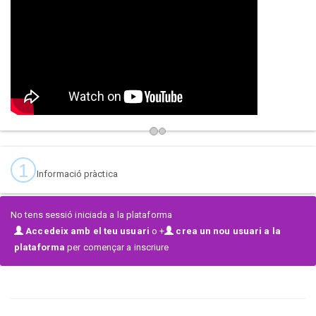
1
Informació pràctica
No tens sessió iniciada a la plataforma
Accedeix amb el teu usuari
o +
crea un nou usuari a la
plataforma
per començar a inscriure