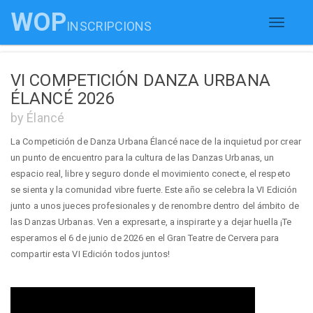
WOP
INSCRIPCIONS
Toggle
navigati
VI COMPETICIÓN DANZA URBANA
ÉLANCÉ 2026
by Élancé
La Competición de Danza Urbana Élancé nace de la inquietud por crear
un punto de encuentro para la cultura de las Danzas Urbanas, un
espacio real, libre y seguro donde el movimiento conecte, el respeto
se sienta y la comunidad vibre fuerte. Este año se celebra la VI Edición
junto a unos jueces profesionales y de renombre dentro del ámbito de
las Danzas Urbanas. Ven a expresarte, a inspirarte y a dejar huella ¡Te
esperamos el 6 de junio de 2026 en el Gran Teatre de Cervera para
compartir esta VI Edición todos juntos!