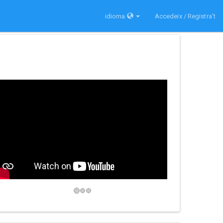
idioma
Accedeix / Registra't