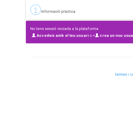
1
Informació pràctica
No tens sessió iniciada a la plataforma
Accedeix amb el teu usuari
o +
crea un nou usuar
termes i c