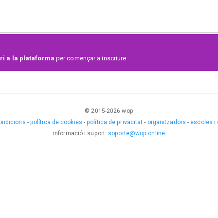
i a la plataforma
per començar a inscriure
© 2015-
2026
wop
ondicions
-
política de cookies
-
política de privacitat
-
organitzadors
-
escoles i
informació i suport
:
soporte@wop.online