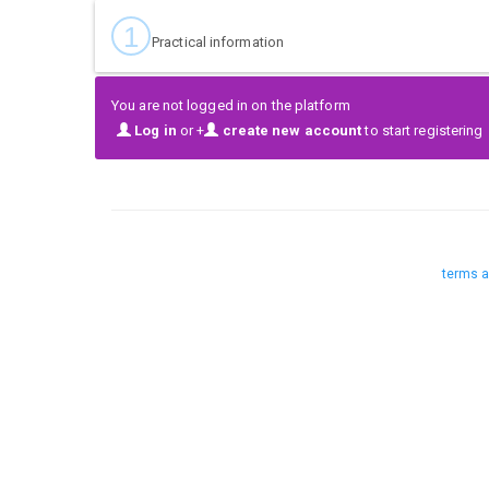
1
Practical information
You are not logged in on the platform
Log in
or +
create new account
to start registering
terms a