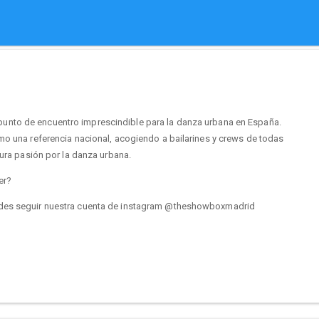
unto de encuentro imprescindible para la danza urbana en España.
mo una referencia nacional, acogiendo a bailarines y crews de todas
pura pasión por la danza urbana.
er?
edes seguir nuestra cuenta de instagram @theshowboxmadrid