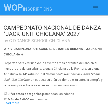
WOP
INSCRIPTIONS
Toggle
navigati
CAMPEONATO NACIONAL DE DANZA
"JACK UNIT CHICLANA" 2027
by C.D.DANCE SCHOOL CHICLANA
🔥
XIV CAMPEONATO NACIONAL DE DANZA URBANA – JACK UNIT
CHICLANA
🔥
Prepárate para vivir uno de los eventos más potentes del año en el
mundo de la danza urbana. Llega a Chiclana de la Frontera, en plena
Andalucía, la
14ª edición
del
Campeonato Nacional de Danza Urbana
Jack Unit Chiclana
, un espectáculo único donde el talento, la energía y
la pasión por el baile se unen en un mismo escenario.
💥
Diferentes categorías
para todas las edades
🏆
Más de 9.000€ en premios
Read more
⭐
Premios especiales
.