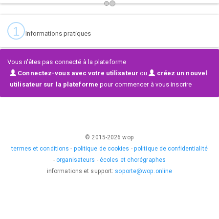
Un evento pensado tanto para bailarines como para amantes de la
cultura urbana, donde cada actuación será una explosión de ritmo,
1
Informations pratiques
estilo y emoción.
🎶 No te lo pierdas… ¡Andalucía se convierte en el epicentro de la
Vous n'êtes pas connecté à la plateforme
danza urbana!
Connectez-vous avec votre utilisateur
ou
créez un nouvel
utilisateur sur la plateforme
pour commencer à vous inscrire
© 2015-
2026
wop
termes et conditions
-
politique de cookies
-
politique de confidentialité
-
organisateurs
-
écoles et chorégraphes
informations et support
:
soporte@wop.online