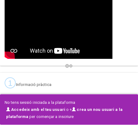
Un evento pensado tanto para bailarines como para amantes de la
cultura urbana, donde cada actuación será una explosión de ritmo,
estilo y emoción.
🎶 No te lo pierdas… ¡Andalucía se convierte en el epicentro de la
danza urbana!
1
Informació pràctica
No tens sessió iniciada a la plataforma
Accedeix amb el teu usuari
o +
crea un nou usuari a la
plataforma
per començar a inscriure