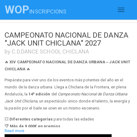
WOP
INSCRIPCIONS
Toggle
navigati
CAMPEONATO NACIONAL DE DANZA
"JACK UNIT CHICLANA" 2027
by C.D.DANCE SCHOOL CHICLANA
🔥
XIV CAMPEONATO NACIONAL DE DANZA URBANA – JACK UNIT
CHICLANA
🔥
Prepárate para vivir uno de los eventos más potentes del año en el
mundo de la danza urbana. Llega a Chiclana de la Frontera, en plena
Andalucía, la
14ª edición
del
Campeonato Nacional de Danza Urbana
Jack Unit Chiclana
, un espectáculo único donde el talento, la energía y
la pasión por el baile se unen en un mismo escenario.
💥
Diferentes categorías
para todas las edades
🏆
Más de 9.000€ en premios
Read more
⭐
Premios especiales
.