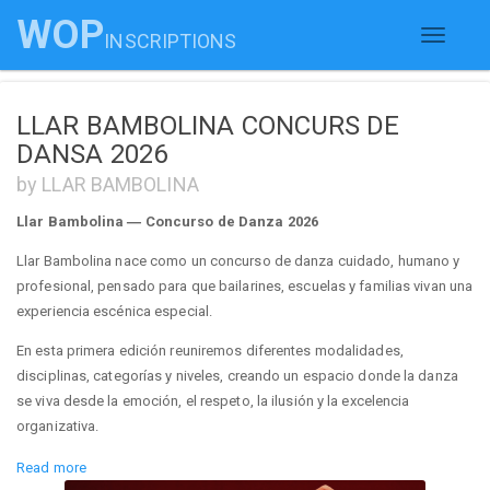
WOP
INSCRIPTIONS
Toggle
navigati
LLAR BAMBOLINA CONCURS DE
DANSA 2026
by LLAR BAMBOLINA
Llar Bambolina — Concurso de Danza 2026
Llar Bambolina nace como un concurso de danza cuidado, humano y
profesional, pensado para que bailarines, escuelas y familias vivan una
experiencia escénica especial.
En esta primera edición reuniremos diferentes modalidades,
disciplinas, categorías y niveles, creando un espacio donde la danza
se viva desde la emoción, el respeto, la ilusión y la excelencia
organizativa.
El evento se celebrará los días
28 y 29 de noviembre de 2026
en la
Read more