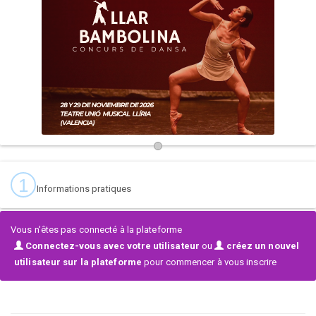
Comunidad Valenciana
.
https://llarbambolina.com/
1
Informations pratiques
Vous n'êtes pas connecté à la plateforme
Connectez-vous avec votre utilisateur
ou
créez un nouvel
utilisateur sur la plateforme
pour commencer à vous inscrire