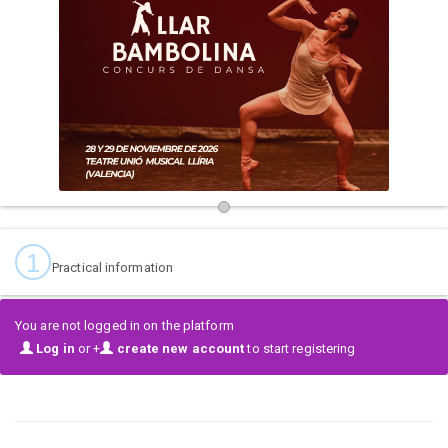
Comunidad Valenciana
.
https://llarbambolina.com/
1
Practical information
You are not logged in on the platform
Log in
or +
create new account
to start registering