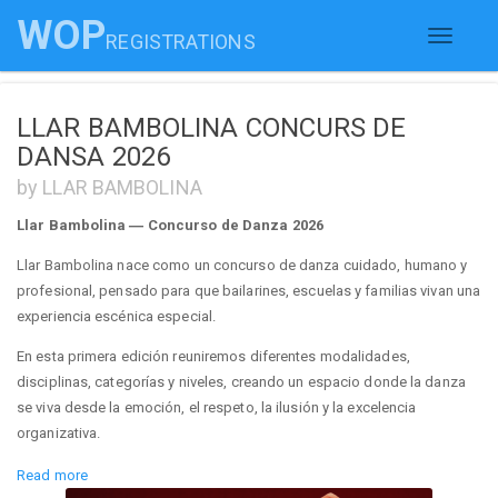
WOP
REGISTRATIONS
Toggle
navigati
LLAR BAMBOLINA CONCURS DE
DANSA 2026
by LLAR BAMBOLINA
Llar Bambolina — Concurso de Danza 2026
Llar Bambolina nace como un concurso de danza cuidado, humano y
profesional, pensado para que bailarines, escuelas y familias vivan una
experiencia escénica especial.
En esta primera edición reuniremos diferentes modalidades,
disciplinas, categorías y niveles, creando un espacio donde la danza
se viva desde la emoción, el respeto, la ilusión y la excelencia
organizativa.
El evento se celebrará los días
28 y 29 de noviembre de 2026
en la
Read more