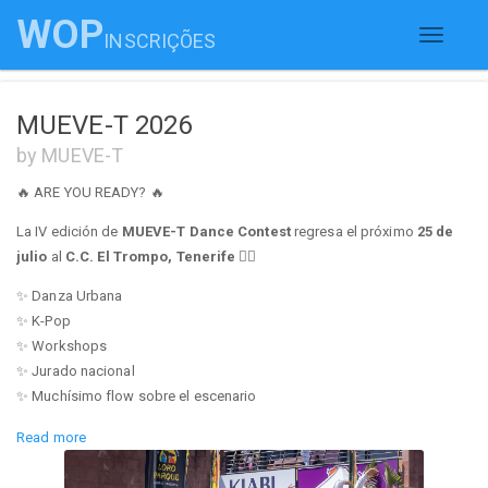
WOP
INSCRIÇÕES
Toggle
navigati
MUEVE-T 2026
by MUEVE-T
🔥 ARE YOU READY? 🔥
La IV edición de
MUEVE-T Dance Contest
regresa el próximo
25 de
julio
al
C.C. El Trompo, Tenerife
❤️‍🔥
✨ Danza Urbana
✨ K-Pop
✨ Workshops
✨ Jurado nacional
✨ Muchísimo flow sobre el escenario
Prepárate para disfrutar de una jornada llena de talento, energía y
Read more
pasión por la danza 🔥🕺