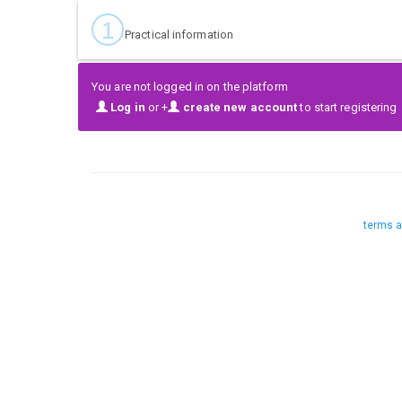
1
Practical information
You are not logged in on the platform
Log in
or +
create new account
to start registering
terms a