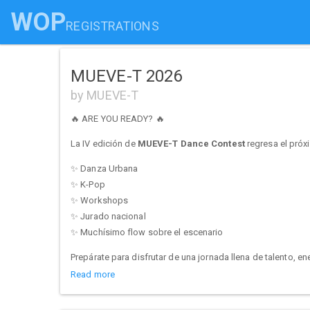
WOP
REGISTRATIONS
MUEVE-T 2026
by MUEVE-T
🔥 ARE YOU READY? 🔥
La IV edición de
MUEVE-T Dance Contest
regresa el pró
✨ Danza Urbana
✨ K-Pop
✨ Workshops
✨ Jurado nacional
✨ Muchísimo flow sobre el escenario
Prepárate para disfrutar de una jornada llena de talento, en
Read more
¿Nos vemos en el escenario? 👀