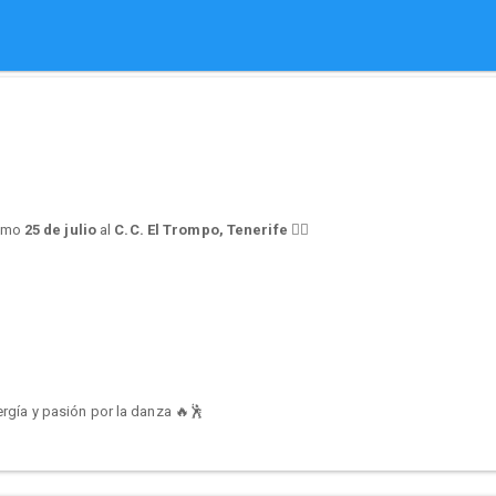
ximo
25 de julio
al
C.C. El Trompo, Tenerife
❤️‍🔥
ergía y pasión por la danza 🔥🕺