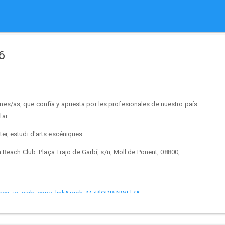
6
s/as, que confía y apuesta por les profesionales de nuestro país.
ar.
r, estudi d'arts escéniques.
 Beach Club. Plaça Trajo de Garbí, s/n, Moll de Ponent, 08800,
urce=ig_web_copy_link&igsh=MzRlODBiNWFlZA==