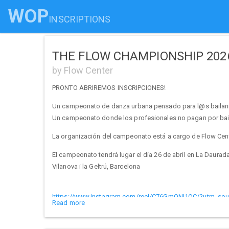
WOP
INSCRIPTIONS
THE FLOW CHAMPIONSHIP 202
by Flow Center
PRONTO ABRIREMOS INSCRIPCIONES!
Un campeonato de danza urbana pensado para l@s bailarine
Un campeonato donde los profesionales no pagan por bail
La organización del campeonato está a cargo de Flow Cente
El campeonato tendrá lugar el día 26 de abril en La Daurada
Vilanova i la Geltrú, Barcelona
https://www.instagram.com/reel/C76GmONI1OC/?utm_so
Read more