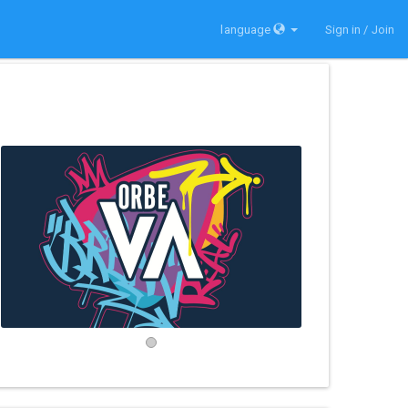
language
Sign in / Join