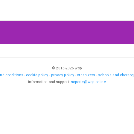
© 2015-
2026
wop
nd conditions
-
cookie policy
-
privacy policy
-
organizers
-
schools and choreog
information and support
:
soporte@wop.online