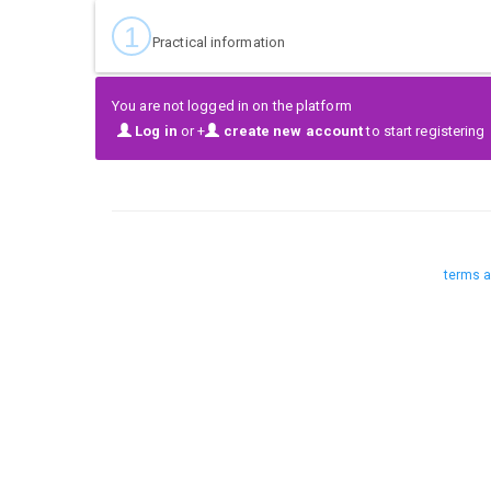
1
Practical information
You are not logged in on the platform
Log in
or +
create new account
to start registering
terms a