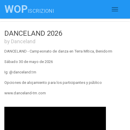
WOP
ISCRIZIONI
Toggle
navigati
DANCELAND 2026
by Danceland
DANCELAND - Campeonato de danza en Terra Mítica, Benidorm
Sábado 30 de mayo de 2026
Ig: @danceland.tm
Opciones de alojamiento para los participantes y público
www.danceland-tm.com