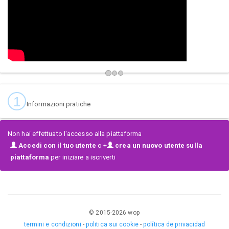
1
Informazioni pratiche
Non hai effettuato l'accesso alla piattaforma
Accedi con il tuo utente
o +
crea un nuovo utente sulla
piattaforma
per iniziare a iscriverti
© 2015-
2026
wop
termini e condizioni
-
politica sui cookie
-
política de privacidad