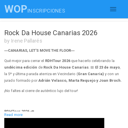
WOP
INSCRIPCIONES
Toggle
navigati
Rock Da House Canarias 2026
by Irene Pallarés
—CANARIAS, LET'S MOVE THE FLOOR—
Qué mejor para cerrar el
RDHTour 2026
que hacerlo celebrando la
undécima edición
de
Rock Da House Canarias
. 📅
El 23 de mayo
,
la 5ª y última parada aterriza en Vecindario (
Gran Canaria)
y con un
jurado formado por
Adrián Velasco, Marta Requejo y Joan Broch.
¡No faltes al cierre de auténtico lujo del tour!
RDHTour 2026 📣
Read more
+25.000€ En premios 🏆🥇🥈🥉