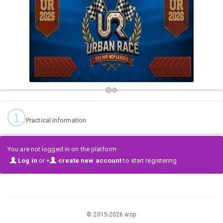
1
Practical information
You are not logged in on the platform
Log in
or +
create new account
to start registering
© 2015-
2026
wop