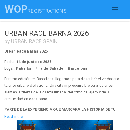
WOP
REGISTRATIONS
Toggle
navigati
URBAN RACE BARNA 2026
by URBAN RACE SPAIN
Urban Race Barna 2026
Fecha:
14 de junio de 2026
Lugar:
Pabellón Fira de Sabadell, Barcelona
Primera edición en Barcelona, llegamos para descubrir el verdadero
talento urbano de la zona. Una cita imprescindible para quienes
sienten la fuerza de la danza urbana, del ritmo callejero y de la
creatividad en cada paso.
PARTE DE LA EXPERIENCIA QUE MARCARÁ LA HISTORIA DE TU
CREW
Read more