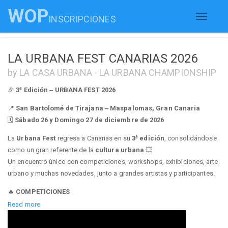
WOP
INSCRIPCIONES
Toggle
navigati
LA URBANA FEST CANARIAS 2026
by LA CASA URBANA - LA URBANA CHAMPIONSHIP
🎉
3ª Edición – URBANA FEST 2026
📍
San Bartolomé de Tirajana – Maspalomas, Gran Canaria
🗓️
Sábado 26 y Domingo 27 de diciembre de 2026
La
Urbana Fest
regresa a Canarias en su
3ª edición
, consolidándose
como un gran referente de la
cultura urbana
💥
Un encuentro único con competiciones, workshops, exhibiciones, arte
urbano y muchas novedades, junto a grandes artistas y participantes.
🔥
COMPETICIONES
Read more
Sábado 26 de diciembre