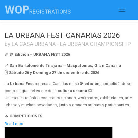
WOP
REGISTRATIONS
Toggle
navigati
LA URBANA FEST CANARIAS 2026
by LA CASA URBANA - LA URBANA CHAMPIONSHIP
🎉
3ª Edición – URBANA FEST 2026
📍
San Bartolomé de Tirajana – Maspalomas, Gran Canaria
🗓️
Sábado 26 y Domingo 27 de diciembre de 2026
La
Urbana Fest
regresa a Canarias en su
3ª edición
, consolidándose
como un gran referente de la
cultura urbana
💥
Un encuentro único con competiciones, workshops, exhibiciones, arte
urbano y muchas novedades, junto a grandes artistas y participantes.
🔥
COMPETICIONES
Read more
Sábado 26 de diciembre