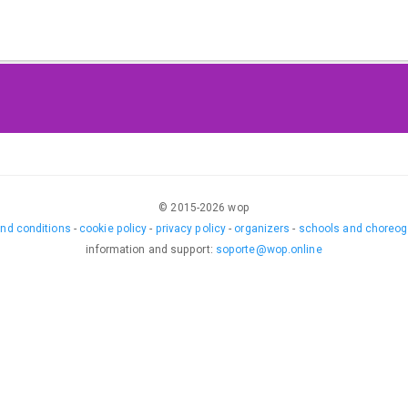
© 2015-
2026
wop
nd conditions
-
cookie policy
-
privacy policy
-
organizers
-
schools and choreog
information and support
:
soporte@wop.online