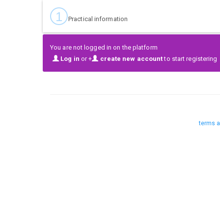
1
Practical information
You are not logged in on the platform
Log in
or +
create new account
to start registering
terms a