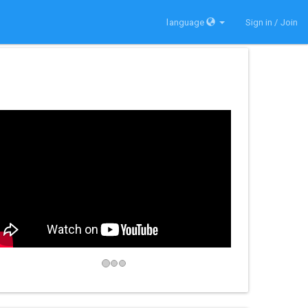
language
Sign in / Join