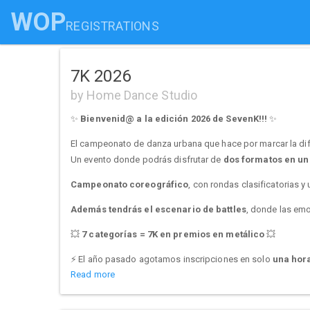
WOP
REGISTRATIONS
7K 2026
by Home Dance Studio
✨
Bienvenid@ a la edición 2026 de SevenK!!!
✨
El campeonato de danza urbana que hace por marcar la dif
Un evento donde podrás disfrutar de
dos formatos en un 
Campeonato coreográfico
, con rondas clasificatorias y 
Además tendrás el escenario de battles
, donde las em
💥
7 categorías = 7K en premios en metálico
💥
⚡ El año pasado agotamos inscripciones en solo
una hor
Read more
Descárgate las bases, entra en nuestra web y prepárate par