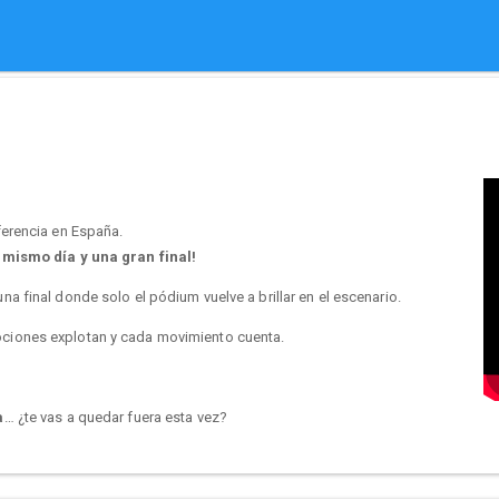
erencia en España.
mismo día y una gran final!
una final donde solo el pódium vuelve a brillar en el escenario.
ociones explotan y cada movimiento cuenta.
a
… ¿te vas a quedar fuera esta vez?
a vivir
SevenK 2026
.