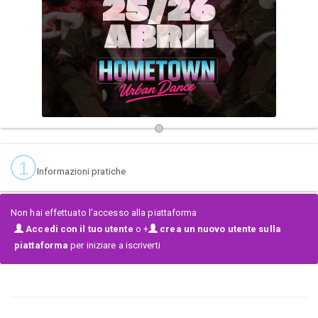
Para más detalles consultar:
www.hometownurbandance.com
Instagram:
hometownurbandance
1
Informazioni pratiche
Non hai effettuato l'accesso alla piattaforma
Accedi con il tuo utente
o +
crea un nuovo utente sulla
piattaforma
per iniziare a iscriverti