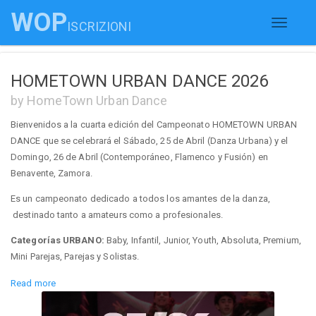
WOP
ISCRIZIONI
Toggle
navigati
HOMETOWN URBAN DANCE 2026
by HomeTown Urban Dance
Bienvenidos a la cuarta edición del Campeonato HOMETOWN URBAN
DANCE que se celebrará el Sábado, 25 de Abril (Danza Urbana) y el
Domingo, 26 de Abril (Contemporáneo, Flamenco y Fusión) en
Benavente, Zamora.
Es un campeonato dedicado a todos los amantes de la danza,
destinado tanto a amateurs como a profesionales.
Categorías URBANO:
Baby, Infantil, Junior, Youth, Absoluta, Premium,
Mini Parejas, Parejas y Solistas.
Categorías ALL STYLES
(Flamenco, Contemporáneo y Fusión): Baby,
Read more
Children, Teen, Adulto y Solistas.