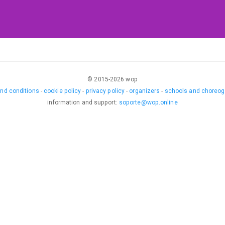
lgunos miembros del jurado.
© 2015-
2026
wop
nd conditions
-
cookie policy
-
privacy policy
-
organizers
-
schools and choreog
information and support
:
soporte@wop.online