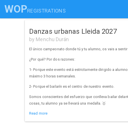
WOP
REGISTRATIONS
Danzas urbanas Lleida 2027
by Menchu Durán
El único campeonato donde tú y tu alumno, os vais a senti
¿Por qué? Por dos razones:
1- Porque este evento está estrictamente dirigido a alumn
máximo 3 horas semanales.
2- Porque el bailarín es el centro de nuestro evento.
Somos conscientes del esfuerzo que conlleva bailar delante
cosas, tu alumno ya se llevará una medalla. 🥇
Read more
Nuestro objetivo: Motivar a tu alumno a través de una comp
Dicho esto, ven a fomar parte de algo muy grande. Ha lle