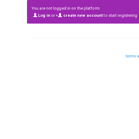
Por ser el primer año, Masterclases gratuitas con a
You are not logged in on the platform
Log in
or +
create new account
to start registering
terms a