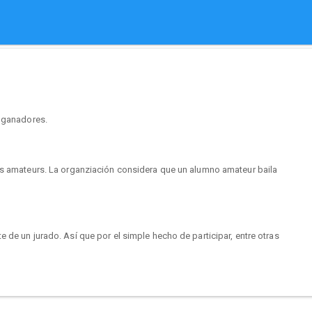
r ganadores.
os amateurs. La organziación considera que un alumno amateur baila
 de un jurado. Así que por el simple hecho de participar, entre otras
etición sana y divertida.
gado el momento de revolucionar a tu alumno.