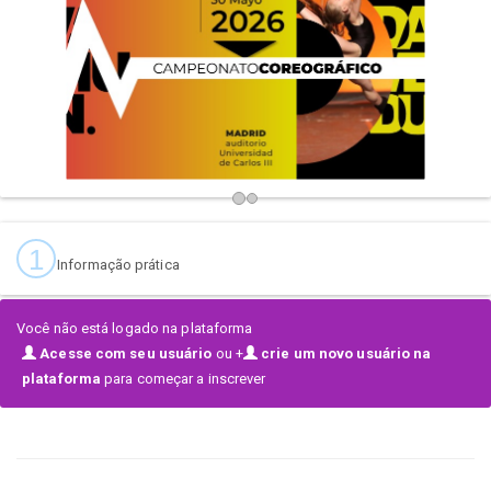
momento de revolucionar a tu alumno.
1
Informação prática
Você não está logado na plataforma
Acesse com seu usuário
ou +
crie um novo usuário na
plataforma
para começar a inscrever