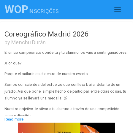
WOP
INSCRIÇÕES
Toggle
navigati
Coreográfico Madrid 2026
by Menchu Durán
El único campeonato donde tú y tu alumno, os vais a sentir ganadores.
¿Por qué?
Porque el bailarín es el centro de nuestro evento.
Somos conscientes del esfuerzo que conlleva bailar delante de un
jurado. Así que por el simple hecho de participar, entre otras cosas, tu
alumno ya se llevará una medalla. 🥇
Nuestro objetivo: Motivar a tu alumno a través de una competición
sana y divertida.
Read more
Dicho esto, ven a fomar parte de algo muy grande. Ha llegado el