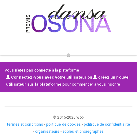
La asociación Amics de la DANSA d'OSONA tiene como finalidad
principal la difusión de la danza y promover su práctica.
Los participantes tendrán la oportunidad de mostrar sus habilidades y
aptitudes de manera respetuosa, compartiendo sus coreografías y
relacionándose con su comunidad. Los concursos les permiten tener
objetivos individuales y colectivos, fomenta su disciplina y la cohesión
de grupo.
PREMIS DANSA OSONA es un nuevo formato de concurso que quiere
Vous n'êtes pas connecté à la plateforme
motivar los bailarines a continuar formándose con espíritu de mejora
Connectez-vous avec votre utilisateur
ou
créez un nouvel
constante a través del reconocimiento a su esfuerzo.
utilisateur sur la plateforme
pour commencer à vous inscrire
© 2015-
2026
wop
termes et conditions
-
politique de cookies
-
politique de confidentialité
-
organisateurs
-
écoles et chorégraphes