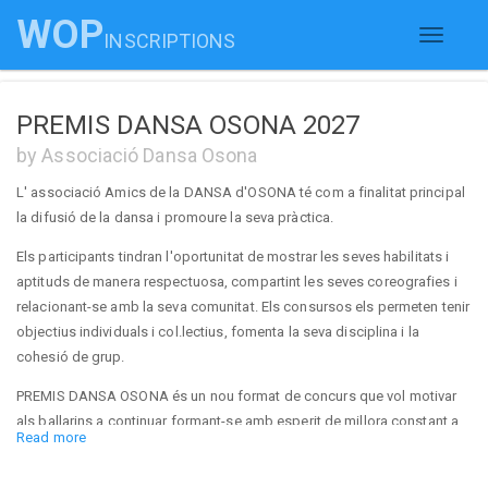
WOP
INSCRIPTIONS
Toggle
navigati
PREMIS DANSA OSONA 2027
by Associació Dansa Osona
L' associació Amics de la DANSA d'OSONA té com a finalitat principal
la difusió de la dansa i promoure la seva pràctica.
Els participants tindran l'oportunitat de mostrar les seves habilitats i
aptituds de manera respectuosa, compartint les seves coreografies i
relacionant-se amb la seva comunitat. Els consursos els permeten tenir
objectius individuals i col.lectius, fomenta la seva disciplina i la
cohesió de grup.
PREMIS DANSA OSONA és un nou format de concurs que vol motivar
als ballarins a continuar formant-se amb esperit de millora constant a
Read more
través del reconeixement al seu esforç.