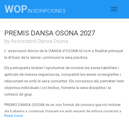
WOP
INSCRIPCIONES
Toggle
navigati
PREMIS DANSA OSONA 2027
by Associació Dansa Osona
L' associació Amics de la DANSA d'OSONA té com a finalitat principal
la difusió de la dansa i promoure la seva pràctica.
Els participants tindran l'oportunitat de mostrar les seves habilitats i
aptituds de manera respectuosa, compartint les seves coreografies i
relacionant-se amb la seva comunitat. Els consursos els permeten tenir
objectius individuals i col.lectius, fomenta la seva disciplina i la
cohesió de grup.
PREMIS DANSA OSONA és un nou format de concurs que vol motivar
als ballarins a continuar formant-se amb esperit de millora constant a
Read more
través del reconeixement al seu esforç.