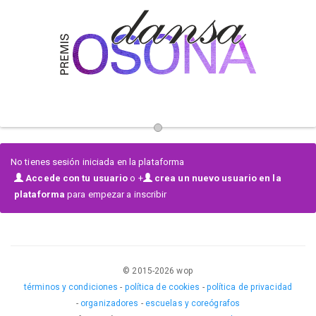
La asociación Amics de la DANSA d'OSONA tiene como finalidad
principal la difusión de la danza y promover su práctica.
Los participantes tendrán la oportunidad de mostrar sus habilidades y
aptitudes de manera respetuosa, compartiendo sus coreografías y
relacionándose con su comunidad. Los concursos les permiten tener
objetivos individuales y colectivos, fomenta su disciplina y la cohesión
de grupo.
PREMIS DANSA OSONA es un nuevo formato de concurso que quiere
No tienes sesión iniciada en la plataforma
motivar los bailarines a continuar formándose con espíritu de mejora
Accede con tu usuario
o +
crea un nuevo usuario en la
constante a través del reconocimiento a su esfuerzo.
plataforma
para empezar a inscribir
© 2015-
2026
wop
términos y condiciones
-
política de cookies
-
política de privacidad
-
organizadores
-
escuelas y coreógrafos