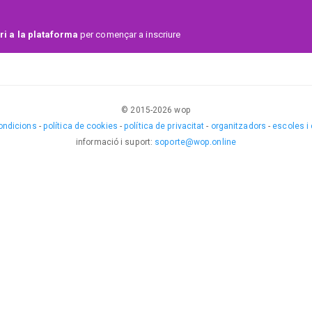
i a la plataforma
per començar a inscriure
 quiere motivar los bailarines a continuar formándose con
 su esfuerzo.
© 2015-
2026
wop
ondicions
-
política de cookies
-
política de privacitat
-
organitzadors
-
escoles i
informació i suport
:
soporte@wop.online