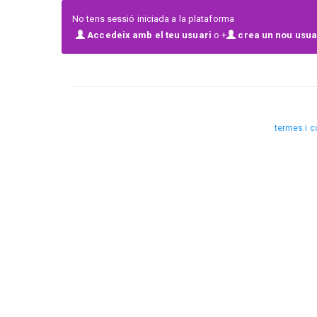
fomenta su disciplina y la cohesión de grupo.
No tens sessió iniciada a la plataforma
Accedeix amb el teu usuari
o +
crea un nou usuar
PREMIS DANSA OSONA es un nuevo formato de concurso que
espíritu de mejora constante a través del reconocimiento a
termes i c