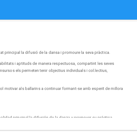
 principal la difusió de la dansa i promoure la seva pràctica.
habilitats i aptituds de manera respectuosa, compartint les seves
sursos els permeten tenir objectius individuals i col.lectius,
otivar als ballarins a continuar formant-se amb esperit de millora
dad principal la difusión de la danza y promover su práctica.
habilidades y aptitudes de manera respetuosa, compartiendo sus
rsos les permiten tener objetivos individuales y colectivos,