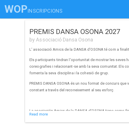
WOP
INSCRIPCIONS
PREMIS DANSA OSONA 2027
by Associació Dansa Osona
L' associació Amics de la DANSA d'OSONA té com a finalitat
Els participants tindran l'oportunitat de mostrar les seves 
coreografies i relacionant-se amb la seva comunitat. Els con
fomenta la seva disciplina i la cohesió de grup.
PREMIS DANSA OSONA és un nou format de concurs que vol m
constant a través del reconeixement al seu esforç.
La asociación Amics de la DANSA d'OSONA tiene como finali
Read more
Los participantes tendrán la oportunidad de mostrar sus 
coreografías y relacionándose con su comunidad. Los concu