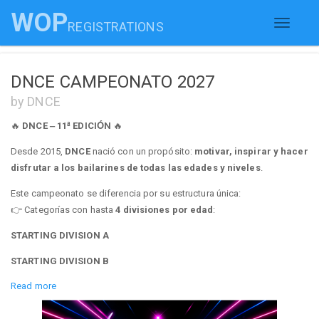
WOP
REGISTRATIONS
Toggle
navigati
DNCE CAMPEONATO 2027
by DNCE
🔥
DNCE – 11ª EDICIÓN
🔥
Desde 2015,
DNCE
nació con un propósito:
motivar, inspirar y hacer
disfrutar a los bailarines de todas las edades y niveles
.
Este campeonato se diferencia por su estructura única:
👉 Categorías con hasta
4 divisiones por edad
:
STARTING DIVISION A
STARTING DIVISION B
Read more
PRO DIVISION A
PRO DIVISION B