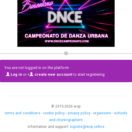
SEAS EL TIPO DE GRUPO QUE SEAS TENEMOS UNA CATEGORÍA
ESPECIALMENTE DISEÑADA PARA TI
📍 No te pierdas la
11ª edición
en el
Complex Esportiu L'Hospitalet
Nord (L’HOSPITALET DE LLOBREGAT -Barcelona)
.
🌐 Toda la info en:
www.dncecampeonato.com
📩 Contacto:
dncecampeonato@gmail.com
You are not logged in on the platform
Log in
or +
create new account
to start registering
© 2015-
2026
wop
terms and conditions
-
cookie policy
-
privacy policy
-
organizers
-
schools
and choreographers
information and support
:
soporte@wop.online