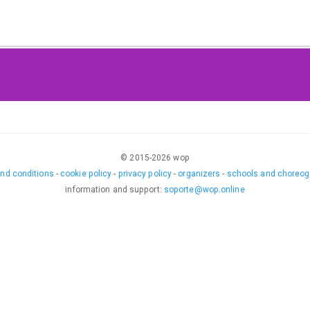
© 2015-
2026
wop
nd conditions
-
cookie policy
-
privacy policy
-
organizers
-
schools and choreog
information and support
:
soporte@wop.online