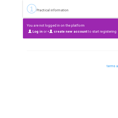
1
Practical information
You are not logged in on the platform
Log in
or +
create new account
to start registering
terms a