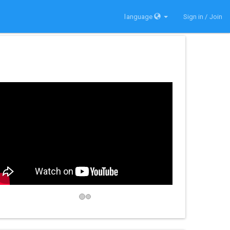
language
Sign in / Join