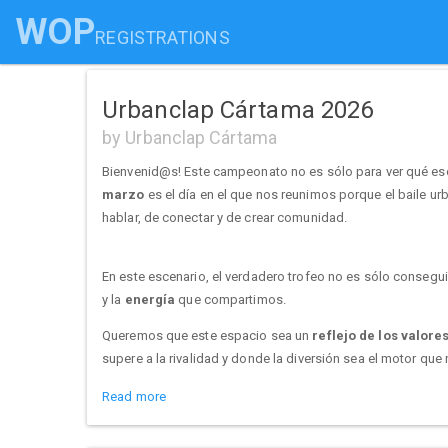
WOP
REGISTRATIONS
Urbanclap Cártama 2026
by Urbanclap Cártama
Bienvenid@s! Este campeonato no es sólo para ver qué escu
marzo
es el día en el que nos reunimos porque el baile 
hablar, de conectar y de crear comunidad.
​En este escenario, el verdadero trofeo no es sólo consegui
y la
energía
que compartimos.
Queremos que este espacio sea un
reflejo de los valore
supere a la rivalidad y donde la diversión sea el motor que
Read more
​¡Que comience la música y que se sienta la unión!