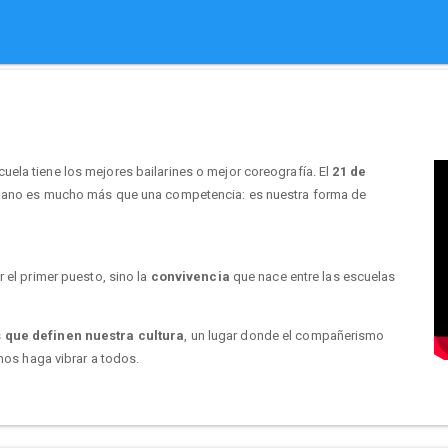
ela tiene los mejores bailarines o mejor coreografía. El
21 de
urbano es mucho más que una competencia: es nuestra forma de
r el primer puesto, sino la
convivencia
que nace entre las escuelas
s que definen nuestra cultura
, un lugar donde el compañerismo
 nos haga vibrar a todos.