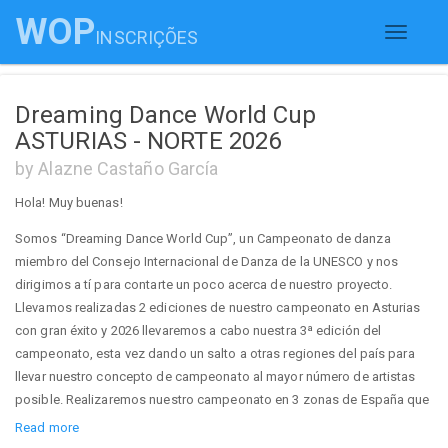
WOP
INSCRIÇÕES
Toggle
navigati
Dreaming Dance World Cup
ASTURIAS - NORTE 2026
by Alazne Castaño García
Hola! Muy buenas!
Somos “Dreaming Dance World Cup”, un Campeonato de danza
miembro del Consejo Internacional de Danza de la UNESCO y nos
dirigimos a tí para contarte un poco acerca de nuestro proyecto.
Llevamos realizadas 2 ediciones de nuestro campeonato en Asturias
con gran éxito y 2026 llevaremos a cabo nuestra 3ª edición del
campeonato, esta vez dando un salto a otras regiones del país para
llevar nuestro concepto de campeonato al mayor número de artistas
posible. Realizaremos nuestro campeonato en 3 zonas de España que
se sucederán de la siguiente manera:
Read more