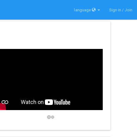
language
Sign in / Join