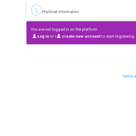
1
Practical information
You are not logged in on the platform
Log in
or +
create new account
to start registering
terms a