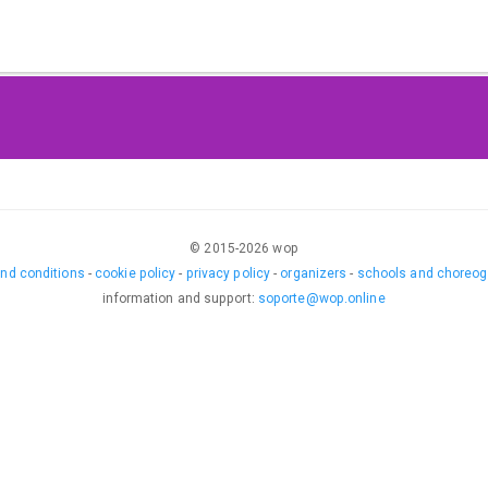
© 2015-
2026
wop
nd conditions
-
cookie policy
-
privacy policy
-
organizers
-
schools and choreog
information and support
:
soporte@wop.online