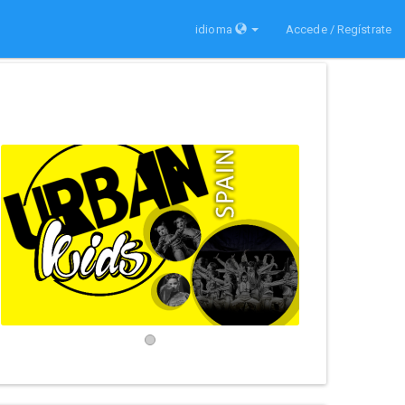
idioma
Accede / Regístrate