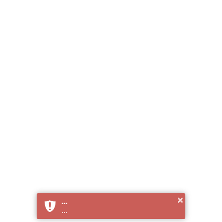
×
...
...