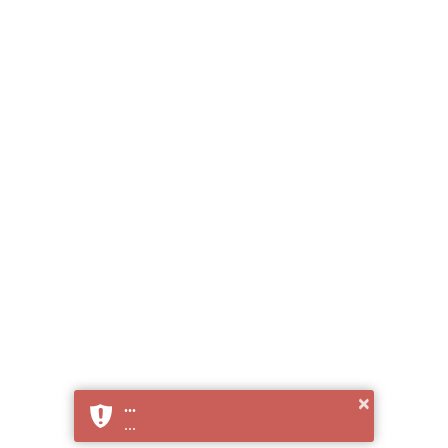
×
...
...