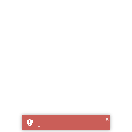
×
...
...